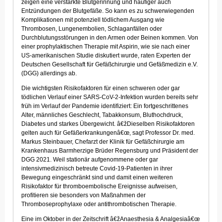
zeigen eine verstärkte Blutgerinnung und häufiger auch
Entzündungen der Blutgefäße. So kann es zu schwerwiegenden
Komplikationen mit potenziell tödlichem Ausgang wie
Thrombosen, Lungenembolien, Schlaganfällen oder
Durchblutungsstörungen in den Armen oder Beinen kommen. Von
einer prophylaktischen Therapie mit Aspirin, wie sie nach einer
US-amerikanischen Studie diskutiert wurde, raten Experten der
Deutschen Gesellschaft für Gefäßchirurgie und Gefäßmedizin e.V.
(DGG) allerdings ab.
Die wichtigsten Risikofaktoren für einen schweren oder gar
tödlichen Verlauf einer SARS-CoV-2-Infektion wurden bereits sehr
früh im Verlauf der Pandemie identifiziert: Ein fortgeschrittenes
Alter, männliches Geschlecht, Tabakkonsum, Bluthochdruck,
Diabetes und starkes Übergewicht. â€žDieselben Risikofaktoren
gelten auch für Gefäßerkrankungenâ€œ, sagt Professor Dr. med.
Markus Steinbauer, Chefarzt der Klinik für Gefäßchirurgie am
Krankenhaus Barmherzige Brüder Regensburg und Präsident der
DGG 2021. Weil stationär aufgenommene oder gar
intensivmedizinisch betreute Covid-19-Patienten in ihrer
Bewegung eingeschränkt sind und damit einen weiteren
Risikofaktor für thromboembolische Ereignisse aufweisen,
profitieren sie besonders von Maßnahmen der
Thromboseprophylaxe oder antithrombotischen Therapie.
Eine im Oktober in der Zeitschrift â€žAnaesthesia & Analgesiaâ€œ