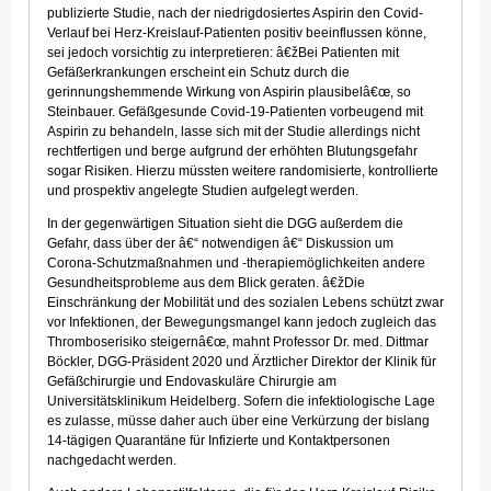
publizierte Studie, nach der niedrigdosiertes Aspirin den Covid-
Verlauf bei Herz-Kreislauf-Patienten positiv beeinflussen könne,
sei jedoch vorsichtig zu interpretieren: â€žBei Patienten mit
Gefäßerkrankungen erscheint ein Schutz durch die
gerinnungshemmende Wirkung von Aspirin plausibelâ€œ, so
Steinbauer. Gefäßgesunde Covid-19-Patienten vorbeugend mit
Aspirin zu behandeln, lasse sich mit der Studie allerdings nicht
rechtfertigen und berge aufgrund der erhöhten Blutungsgefahr
sogar Risiken. Hierzu müssten weitere randomisierte, kontrollierte
und prospektiv angelegte Studien aufgelegt werden.
In der gegenwärtigen Situation sieht die DGG außerdem die
Gefahr, dass über der â€“ notwendigen â€“ Diskussion um
Corona-Schutzmaßnahmen und -therapiemöglichkeiten andere
Gesundheitsprobleme aus dem Blick geraten. â€žDie
Einschränkung der Mobilität und des sozialen Lebens schützt zwar
vor Infektionen, der Bewegungsmangel kann jedoch zugleich das
Thromboserisiko steigernâ€œ, mahnt Professor Dr. med. Dittmar
Böckler, DGG-Präsident 2020 und Ärztlicher Direktor der Klinik für
Gefäßchirurgie und Endovaskuläre Chirurgie am
Universitätsklinikum Heidelberg. Sofern die infektiologische Lage
es zulasse, müsse daher auch über eine Verkürzung der bislang
14-tägigen Quarantäne für Infizierte und Kontaktpersonen
nachgedacht werden.