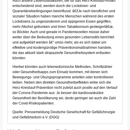
Auch andere Lebensstilfaktoren, die für das Herz-Kreislauf-Risiko
entscheidend sind, werden durch die Lockdown- und
Quarantänebedingungen beeinflusst. â€žJe nach beruflicher und
sozialer Situation haben manche Menschen während des ersten
Lockdowns zu ungesünderem und üppigerem Essen gegriffen,
mehr Alkohol getrunken und ihren Tabakkonsum gesteigertâ€œ,
so Böckler. Auch und gerade in Pandemiezeiten müsse daher
weiter über die Bedeutung eines gesunden Lebensstils berichtet
und aufgeklärt werden â€“ umso mehr, als es sich dabei um
effektive und kostengünstige Präventionsmaßnahmen handele,
die das aktuell stark strapazierte Gesundheitssystem entlasten
könnten.
Hierbei könnten auch telemedizinische Methoden, Schrittzähler
oder Gesundheitsapps zum Einsatz kommen, mit denen sich
Bewegungs- und Übungsprogramme anleiten oder kontrollieren
ließen. Neben den direkten Gesundheitseffekten wirke sich die
Herz-Kreislauf-Prävention nicht zuletzt auch positiv auf den Verlauf
der Corona-Pandemie aus: Je besser die kardiovaskuläre
Gesundheit der Bevölkerung sei, desto geringer sei auch die Zahl
der Covid-Risikopatienten.
Quelle: Pressemeldung Deutsche Gesellschaft für Gefäßchirurgie
und Gefäßmedizin e.V. (DGG)