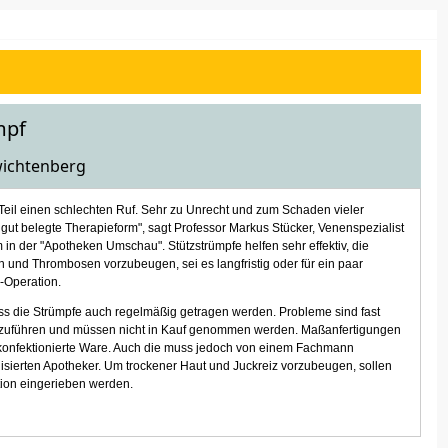
mpf
hwichtenberg
eil einen schlechten Ruf. Sehr zu Unrecht und zum Schaden vieler
 gut belegte Therapieform", sagt Professor Markus Stücker, Venenspezialist
 in der "Apotheken Umschau". Stützstrümpfe helfen sehr effektiv, die
 und Thrombosen vorzubeugen, sei es langfristig oder für ein paar
-Operation.
ss die Strümpfe auch regelmäßig getragen werden. Probleme sind fast
zuführen und müssen nicht in Kauf genommen werden. Maßanfertigungen
ht konfektionierte Ware. Auch die muss jedoch von einem Fachmann
isierten Apotheker. Um trockener Haut und Juckreiz vorzubeugen, sollen
tion eingerieben werden.