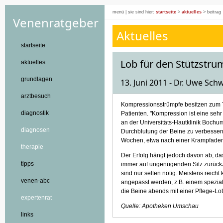
menü
|
sie sind hier:
startseite
>
aktuelles
> beitrag
Venenratgeber
Aktuelles
startseite
Lob für den Stützstru
aktuelles
grundlagen
13. Juni 2011 - Dr. Uwe Sc
arztbesuch
Kompressionsstrümpfe besitzen zum T
diagnostik
Patienten. "Kompression ist eine sehr
an der Universitäts-Hautklinik Bochum
diagnosen
Durchblutung der Beine zu verbessern
Wochen, etwa nach einer Krampfader
therapie
Der Erfolg hängt jedoch davon ab, da
tipps
immer auf ungenügenden Sitz zurück
sind nur selten nötig. Meistens reic
venen-abc
angepasst werden, z.B. einem spezial
die Beine abends mit einer Pflege-Lo
expertenrat
Quelle: Apotheken Umschau
links