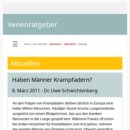
Venenratgeber
☰
menü
|
sie sind hier:
startseite
>
aktuelles
> beitrag
Aktuelles
Haben Männer Krampfadern?
8. März 2011 - Dr. Uwe Schwichtenberg
An den Folgen von Krampfadern sterben jährlich in Europa eine
halbe Million Menschen. Häufiger Grund ist eine Lungenembolie,
ausgelöst von einem Blutgerinnsel, das aus den kranken
Beinvenen in die Lunge gespült wird. Während Frauen oft schon
bei ersten Anzeichen für Krampfadern zum Arzt gehen, nehmen
die meisten Männer das Problem nicht ernst. Obwohl vermutlich