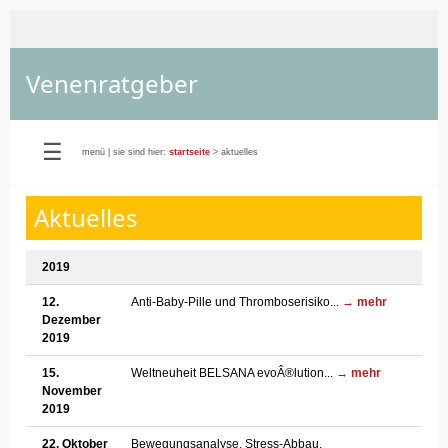
Venenratgeber
☰
menü
|
sie sind hier:
startseite
> aktuelles
Aktuelles
2019
12.
Anti-Baby-Pille und Thromboserisiko...
→ mehr
Dezember
2019
15.
Weltneuheit BELSANA evoÂ®lution...
→ mehr
November
2019
22. Oktober
Bewegungsanalyse, Stress-Abbau,