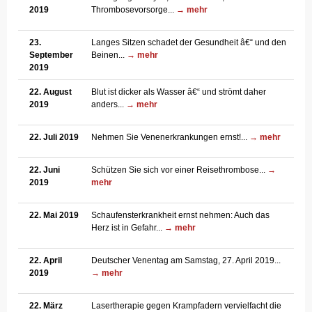
2019
Thrombosevorsorge...
→ mehr
23.
Langes Sitzen schadet der Gesundheit â€“ und den
September
Beinen...
→ mehr
2019
22. August
Blut ist dicker als Wasser â€“ und strömt daher
2019
anders...
→ mehr
22. Juli 2019
Nehmen Sie Venenerkrankungen ernst!...
→ mehr
22. Juni
Schützen Sie sich vor einer Reisethrombose...
→
2019
mehr
22. Mai 2019
Schaufensterkrankheit ernst nehmen: Auch das
Herz ist in Gefahr...
→ mehr
22. April
Deutscher Venentag am Samstag, 27. April 2019...
2019
→ mehr
22. März
Lasertherapie gegen Krampfadern vervielfacht die